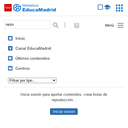
Mediateca de EducaMadrid
Saltar navegación
Servic
Educa
Palabra o frase:
Búsqueda avanzada
Ayuda
(en
ventana
Inicio
nueva)
Canal EducaMadrid
Últimos contenidos
Centros
Tipo de contenido:
Inicia sesión para aportar contenidos, crear listas de
reproducción...
Iniciar sesión