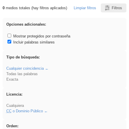
0
medios totales (hay filtros aplicados)
Limpiar filtros
Filtros
Resultados de: rezo
Opciones adicionales:
Mostrar protegidos por contraseña
Incluir palabras similares
Tipo de búsqueda:
Cualquier coincidencia
Todas las palabras
Exacta
Licencia:
Cualquiera
CC
o Dominio Público
Orden: