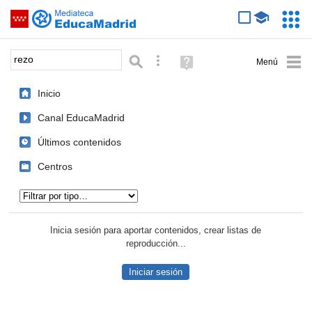
Mediateca de EducaMadrid
Saltar navegación
Servic
Educa
Palabra o frase:
Búsqueda avanzada
Ayuda
(en
ventana
Inicio
nueva)
Canal EducaMadrid
Últimos contenidos
Centros
Tipo de contenido:
Inicia sesión para aportar contenidos, crear listas de
reproducción...
Iniciar sesión