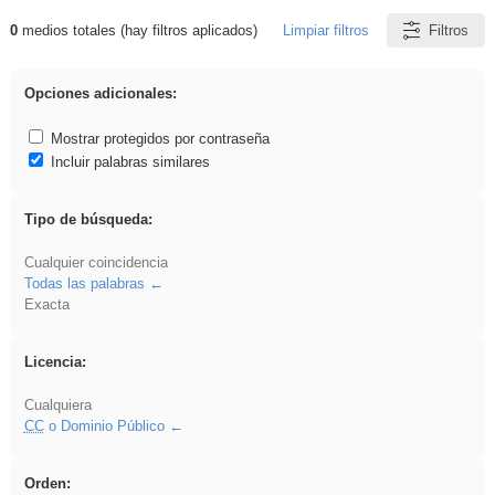
0
medios totales (hay filtros aplicados)
Limpiar filtros
Filtros
Resultados de: rezo
Opciones adicionales:
Mostrar protegidos por contraseña
Incluir palabras similares
Tipo de búsqueda:
Cualquier coincidencia
Todas las palabras
Exacta
Licencia:
Cualquiera
CC
o Dominio Público
Orden: