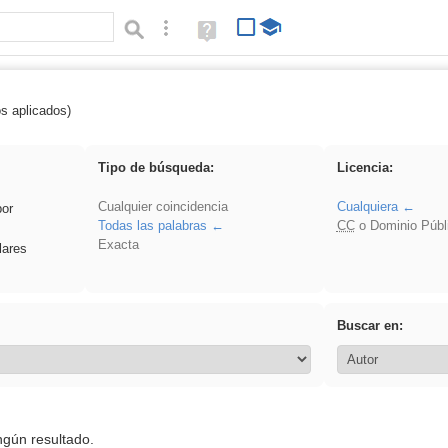
Búsqueda avanzada
Ayuda
(en
ventana
nueva)
os aplicados)
rezo
Tipo de búsqueda:
Licencia:
Cualquier coincidencia
Cualquiera
por
Todas las palabras
CC
o Dominio Públ
Exacta
lares
Buscar en:
ngún resultado.