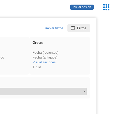
Servic
Iniciar sesión
Educa
Limpiar filtros
Filtros
Orden:
Fecha (recientes)
ico
Fecha (antiguos)
Visualizaciones
Título