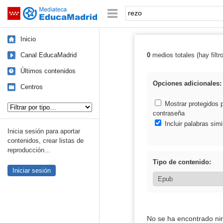
Mediateca de EducaMadrid
Saltar navegación
Palabra o frase:
Inicio
Canal EducaMadrid
0
medios totales (hay filtr
Resultados de: 
Últimos contenidos
Opciones adicionales:
Centros
Tipo de contenido:
Mostrar protegidos 
contraseña
Incluir palabras simi
Inicia sesión para aportar
contenidos, crear listas de
reproducción...
Tipo de contenido:
Iniciar sesión
No se ha encontrado ni