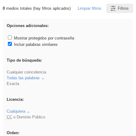
0
medios totales (hay filtros aplicados)
Limpiar filtros
Filtros
Resultados de: rezo
Opciones adicionales:
Mostrar protegidos por contraseña
Incluir palabras similares
Tipo de búsqueda:
Cualquier coincidencia
Todas las palabras
Exacta
Licencia:
Cualquiera
CC
o Dominio Público
Orden: