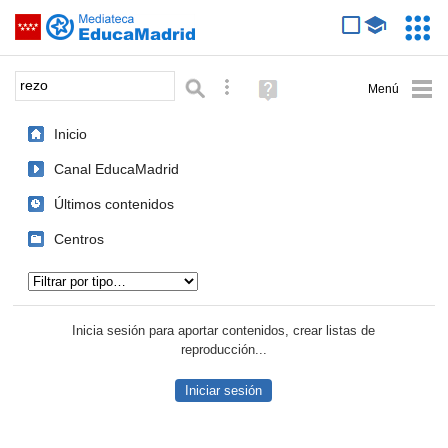
Mediateca de EducaMadrid
Saltar navegación
Servic
Educa
Palabra o frase:
Búsqueda avanzada
Ayuda
(en
ventana
Inicio
nueva)
Canal EducaMadrid
Últimos contenidos
Centros
Tipo de contenido:
Inicia sesión para aportar contenidos, crear listas de
reproducción...
Iniciar sesión