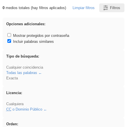
0
medios totales (hay filtros aplicados)
Limpiar filtros
Filtros
Resultados de: rezo
Opciones adicionales:
Mostrar protegidos por contraseña
Incluir palabras similares
Tipo de búsqueda:
Cualquier coincidencia
Todas las palabras
Exacta
Licencia:
Cualquiera
CC
o Dominio Público
Orden: