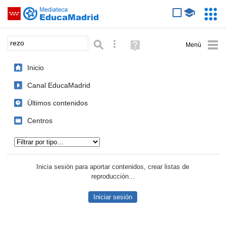
Mediateca de EducaMadrid
Saltar navegación
Servic
Educa
Palabra o frase:
Búsqueda avanzada
Ayuda
(en
ventana
Inicio
nueva)
Canal EducaMadrid
Últimos contenidos
Centros
Tipo de contenido:
Inicia sesión para aportar contenidos, crear listas de
reproducción...
Iniciar sesión