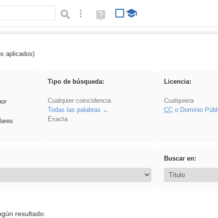
Búsqueda avanzada
Ayuda
(en
ventana
nueva)
os aplicados)
rezo
Tipo de búsqueda:
Licencia:
Cualquier coincidencia
Cualquiera
por
Todas las palabras
CC
o Dominio Públ
Exacta
lares
Buscar en:
ngún resultado.