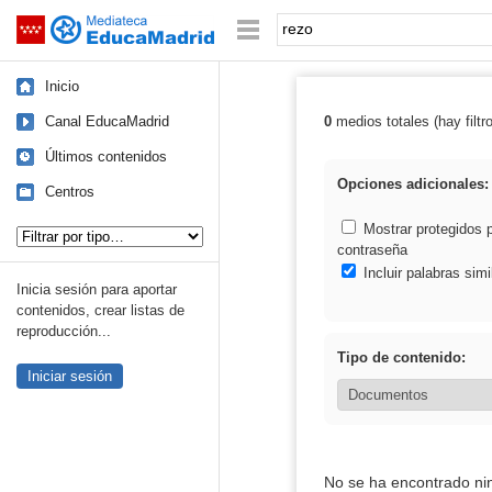
Mediateca de EducaMadrid
Saltar navegación
Palabra o frase:
Inicio
Canal EducaMadrid
0
medios totales (hay filtr
Resultados de: 
Últimos contenidos
Opciones adicionales:
Centros
Tipo de contenido:
Mostrar protegidos 
contraseña
Incluir palabras simi
Inicia sesión para aportar
contenidos, crear listas de
reproducción...
Tipo de contenido:
Iniciar sesión
No se ha encontrado ni