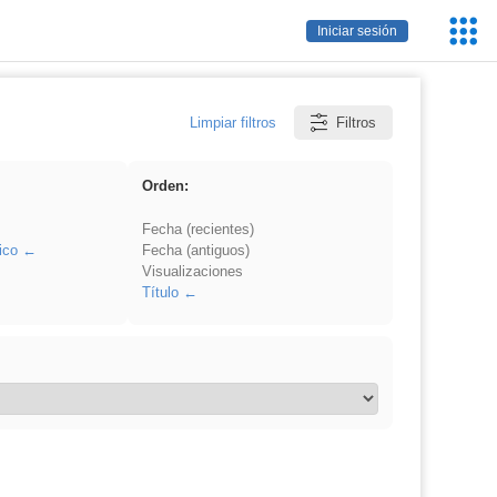
Servic
Iniciar sesión
Educa
Limpiar filtros
Filtros
Orden:
Fecha (recientes)
ico
Fecha (antiguos)
Visualizaciones
Título