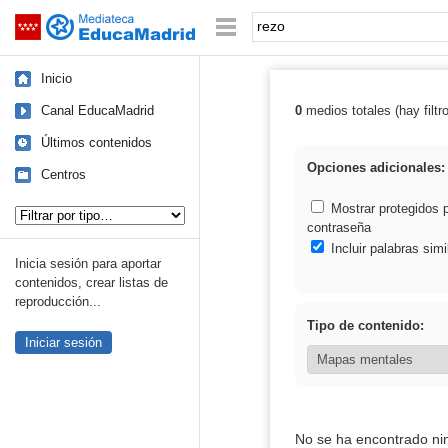
Mediateca de EducaMadrid
Saltar navegación
Palabra o frase:
Inicio
Canal EducaMadrid
0
medios totales (hay filtr
Resultados de: 
Últimos contenidos
Opciones adicionales:
Centros
Tipo de contenido:
Mostrar protegidos 
contraseña
Incluir palabras simi
Inicia sesión para aportar
contenidos, crear listas de
reproducción...
Tipo de contenido:
Iniciar sesión
No se ha encontrado ni