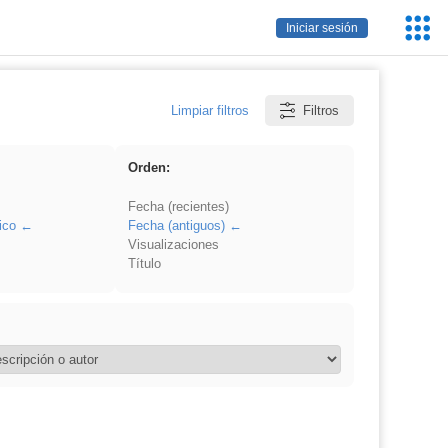
Servic
Iniciar sesión
Educa
Limpiar filtros
Filtros
Orden:
Fecha (recientes)
ico
Fecha (antiguos)
Visualizaciones
Título