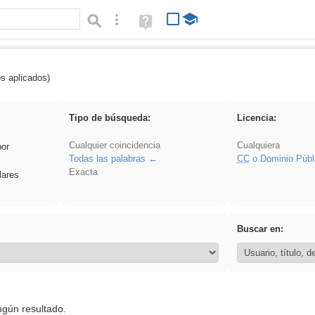
Búsqueda avanzada
Ayuda
(en
ventana
nueva)
os aplicados)
rezo
Tipo de búsqueda:
Licencia:
Cualquier coincidencia
Cualquiera
por
Todas las palabras
CC
o Dominio Públ
Exacta
lares
Buscar en:
ngún resultado.