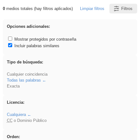
0
medios totales (hay filtros aplicados)
Limpiar filtros
Filtros
Resultados de: rezo
Opciones adicionales:
Mostrar protegidos por contraseña
Incluir palabras similares
Tipo de búsqueda:
Cualquier coincidencia
Todas las palabras
Exacta
Licencia:
Cualquiera
CC
o Dominio Público
Orden: