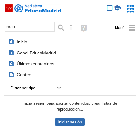
Mediateca de EducaMadrid
Saltar navegación
Servic
Educa
Palabra o frase:
Búsqueda avanzada
Ayuda
(en
ventana
Inicio
nueva)
Canal EducaMadrid
Últimos contenidos
Centros
Tipo de contenido:
Inicia sesión para aportar contenidos, crear listas de
reproducción...
Iniciar sesión