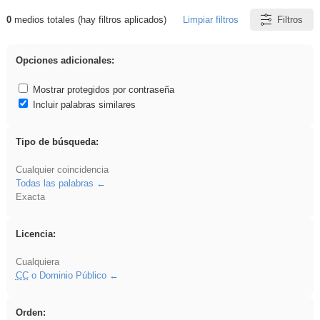
0
medios totales (hay filtros aplicados)
Limpiar filtros
Filtros
Resultados de: rezo
Opciones adicionales:
Mostrar protegidos por contraseña
Incluir palabras similares
Tipo de búsqueda:
Cualquier coincidencia
Todas las palabras
Exacta
Licencia:
Cualquiera
CC
o Dominio Público
Orden: