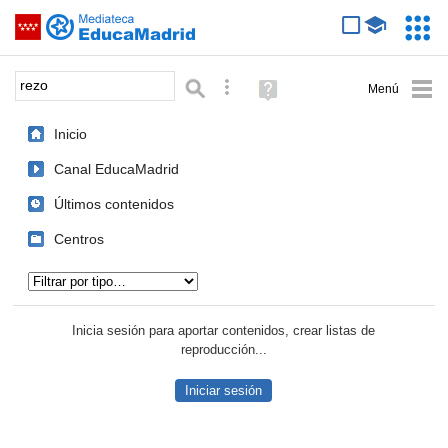
Mediateca de EducaMadrid
Saltar navegación
Servic
Educa
Palabra o frase:
Búsqueda avanzada
Ayuda
(en
ventana
Inicio
nueva)
Canal EducaMadrid
Últimos contenidos
Centros
Tipo de contenido:
Inicia sesión para aportar contenidos, crear listas de
reproducción...
Iniciar sesión