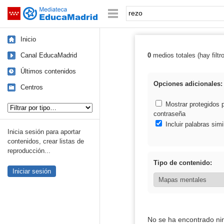
Mediateca de EducaMadrid
Saltar navegación
Palabra o frase:
Inicio
Canal EducaMadrid
0
medios totales (hay filtr
Resultados de: 
Últimos contenidos
Opciones adicionales:
Centros
Tipo de contenido:
Mostrar protegidos 
contraseña
Incluir palabras simi
Inicia sesión para aportar
contenidos, crear listas de
reproducción...
Tipo de contenido:
Iniciar sesión
No se ha encontrado ni