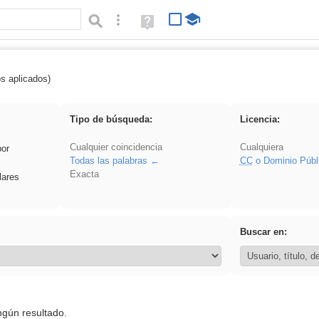
Búsqueda avanzada
Ayuda
(en
ventana
nueva)
os aplicados)
rezo
Tipo de búsqueda:
Licencia:
Cualquier coincidencia
Cualquiera
por
Todas las palabras
CC
o Dominio Públ
Exacta
lares
Buscar en:
ngún resultado.