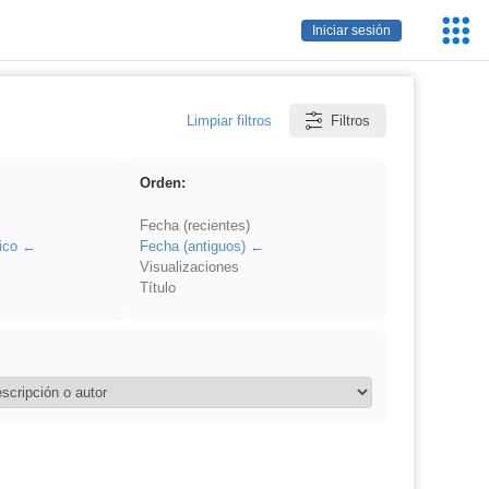
Servic
Iniciar sesión
Educa
Limpiar filtros
Filtros
Orden:
Fecha (recientes)
ico
Fecha (antiguos)
Visualizaciones
Título