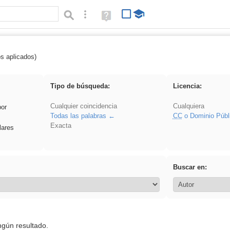
Búsqueda avanzada
Ayuda
(en
ventana
nueva)
os aplicados)
rezo
Tipo de búsqueda:
Licencia:
Cualquier coincidencia
Cualquiera
por
Todas las palabras
CC
o Dominio Públ
Exacta
lares
Buscar en:
ngún resultado.