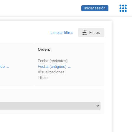
Servic
Iniciar sesión
Educa
Limpiar filtros
Filtros
Orden:
Fecha (recientes)
ico
Fecha (antiguos)
Visualizaciones
Título