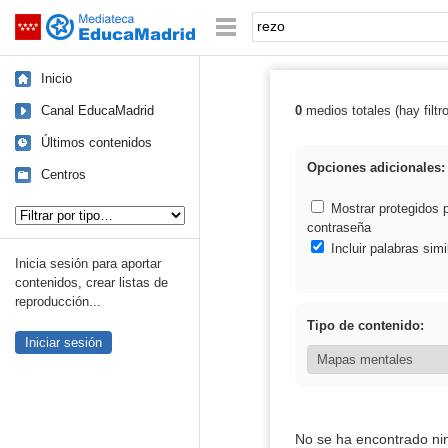
Mediateca de EducaMadrid
Saltar navegación
Palabra o frase:
Inicio
Canal EducaMadrid
0
medios totales (hay filtr
Resultados de: 
Últimos contenidos
Opciones adicionales:
Centros
Tipo de contenido:
Mostrar protegidos 
contraseña
Incluir palabras simi
Inicia sesión para aportar
contenidos, crear listas de
reproducción...
Tipo de contenido:
Iniciar sesión
No se ha encontrado ni