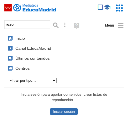
Mediateca de EducaMadrid
Saltar navegación
Servic
Educa
Palabra o frase:
Búsqueda avanzada
Ayuda
(en
ventana
Inicio
nueva)
Canal EducaMadrid
Últimos contenidos
Centros
Tipo de contenido:
Inicia sesión para aportar contenidos, crear listas de
reproducción...
Iniciar sesión