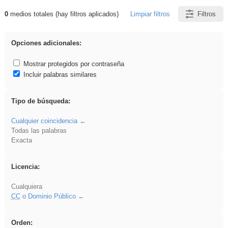
0
medios totales (hay filtros aplicados)
Limpiar filtros
Filtros
Resultados de: rezo
Opciones adicionales:
Mostrar protegidos por contraseña
Incluir palabras similares
Tipo de búsqueda:
Cualquier coincidencia
Todas las palabras
Exacta
Licencia:
Cualquiera
CC
o Dominio Público
Orden: