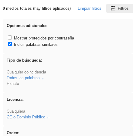
0
medios totales (hay filtros aplicados)
Limpiar filtros
Filtros
Resultados de: rezo
Opciones adicionales:
Mostrar protegidos por contraseña
Incluir palabras similares
Tipo de búsqueda:
Cualquier coincidencia
Todas las palabras
Exacta
Licencia:
Cualquiera
CC
o Dominio Público
Orden: