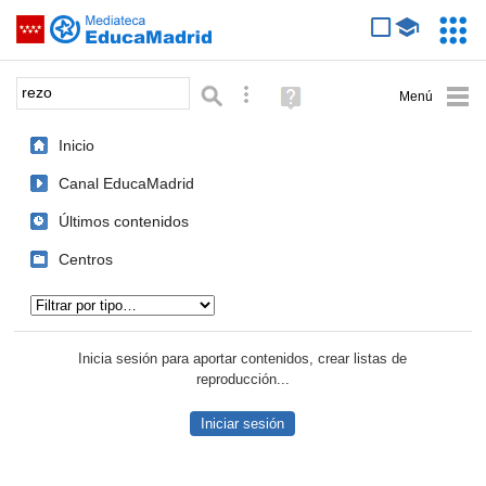
Mediateca de EducaMadrid
Saltar navegación
Servic
Educa
Palabra o frase:
Búsqueda avanzada
Ayuda
(en
ventana
Inicio
nueva)
Canal EducaMadrid
Últimos contenidos
Centros
Tipo de contenido:
Inicia sesión para aportar contenidos, crear listas de
reproducción...
Iniciar sesión