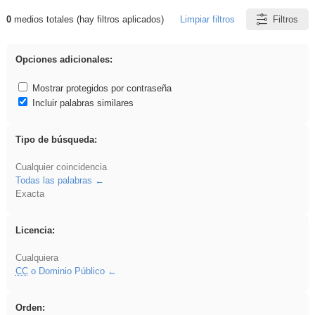
0
medios totales (hay filtros aplicados)
Limpiar filtros
Filtros
Resultados de: rezo
Opciones adicionales:
Mostrar protegidos por contraseña
Incluir palabras similares
Tipo de búsqueda:
Cualquier coincidencia
Todas las palabras
Exacta
Licencia:
Cualquiera
CC
o Dominio Público
Orden: