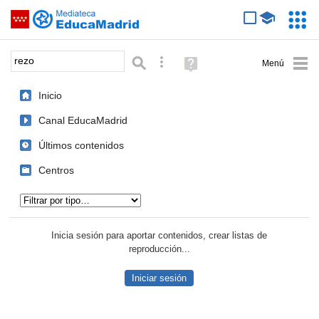
Mediateca de EducaMadrid
Saltar navegación
Servic
Educa
Palabra o frase:
Búsqueda avanzada
Ayuda
(en
ventana
Inicio
nueva)
Canal EducaMadrid
Últimos contenidos
Centros
Tipo de contenido:
Inicia sesión para aportar contenidos, crear listas de
reproducción...
Iniciar sesión