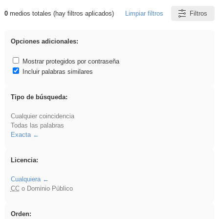
0
medios totales (hay filtros aplicados)
Limpiar filtros
Filtros
Resultados de: rezo
Opciones adicionales:
Mostrar protegidos por contraseña
Incluir palabras similares
Tipo de búsqueda:
Cualquier coincidencia
Todas las palabras
Exacta
Licencia:
Cualquiera
CC
o Dominio Público
Orden: