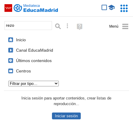
Mediateca de EducaMadrid
Saltar navegación
Servic
Educa
Palabra o frase:
Búsqueda avanzada
Ayuda
(en
ventana
Inicio
nueva)
Canal EducaMadrid
Últimos contenidos
Centros
Tipo de contenido:
Inicia sesión para aportar contenidos, crear listas de
reproducción...
Iniciar sesión