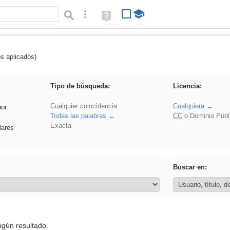
Búsqueda avanzada
Ayuda
(en
ventana
nueva)
os aplicados)
rezo
Tipo de búsqueda:
Licencia:
Cualquier coincidencia
Cualquiera
por
Todas las palabras
CC
o Dominio Públ
Exacta
lares
Buscar en:
ngún resultado.