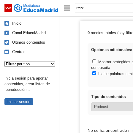
Mediateca de EducaMadrid
Saltar navegación
Palabra o frase:
Inicio
Canal EducaMadrid
0
medios totales (hay filtr
Resultados de: 
Últimos contenidos
Opciones adicionales:
Centros
Tipo de contenido:
Mostrar protegidos 
contraseña
Incluir palabras simi
Inicia sesión para aportar
contenidos, crear listas de
reproducción...
Tipo de contenido:
Iniciar sesión
No se ha encontrado ni