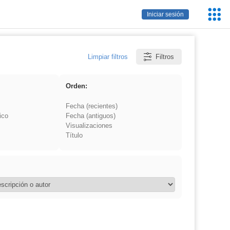
Servic
Iniciar sesión
Educa
Limpiar filtros
Filtros
Orden:
Fecha (recientes)
ico
Fecha (antiguos)
Visualizaciones
Título