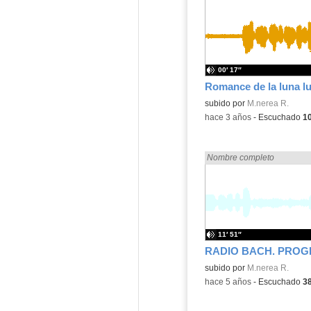
00′ 17″
Contenido educativo.
subido por
M.nerea R.
-
hace 3 años
-
Escuchado
1
Encontrado «rezo» en:
Nombre completo
11′ 51″
Contenido educativo.
subido por
M.nerea R.
-
hace 5 años
-
Escuchado
3