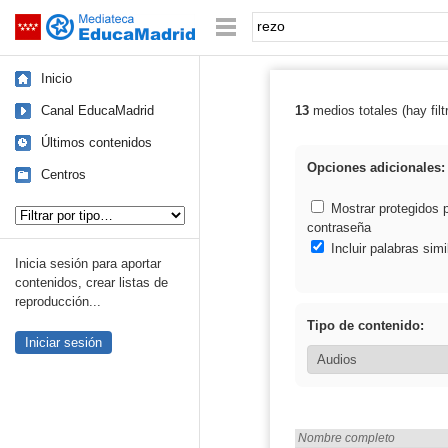
Mediateca de EducaMadrid
Saltar navegación
Palabra o frase:
Inicio
Canal EducaMadrid
13
medios totales (hay filt
Resultados de: 
Últimos contenidos
Opciones adicionales:
Centros
Tipo de contenido:
Mostrar protegidos 
contraseña
Incluir palabras simi
Inicia sesión para aportar
contenidos, crear listas de
reproducción...
Tipo de contenido:
Iniciar sesión
Encontrado «rezo» en:
Nombre completo