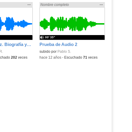
Mostrar
…
Mostrar
…
en:
Encontrado «rezo» en:
Nombre completo
la
la
ubicación
ubicación
de la
de la
búsqueda
búsqueda
00′ 35″
Josquin Desprez. Biografía y audiciones.
Prueba de Audio 2
R.
subido por
Pablo S.
uchado
202
veces
-
hace 12 años
-
Escuchado
71
veces