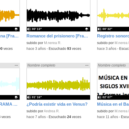
la
la
ubicación
ubicación
de la
de la
búsqueda
búsqueda
00′ 13″
00′ 32″
Romance de la luna luna [Fragmento] Autor: F. G. Lorca. Recitador: Víctor López (Alumno de 1ºC)
Romance del prisionero [Fragmento]. Anónimo. Recitadora: Noha El Ghanami (alumna de 1ºC)
Contenido educativo.
subido por
M.nerea R.
Contenido educativo
subido por
M.nerea 
00
veces
-
hace 3 años
-
Escuchado
93
veces
-
hace 3 años
-
Escu
Mostrar
…
Mostrar
…
Encontrado «rezo» en:
Nombre completo
Encontrado «rezo» 
Nombre completo
la
la
ubicación
ubicación
de la
de la
búsqueda
búsqueda
01′ 16″
02′ 07″
RADIO BACH. PROGRAMA 3 LA MÚSICA EN EL BARROCO.
¿Podría existir vida en Venus?
subido por
Andrea R.
Contenido educativo
subido por
M.nerea 
8
veces
-
hace 7 años
-
Escuchado
24
veces
-
hace 11 años
-
Escu