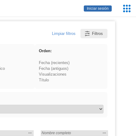
Servic
Iniciar sesión
Educa
Limpiar filtros
Filtros
Orden:
Fecha (recientes)
ico
Fecha (antiguos)
Visualizaciones
Título
Mostrar
…
Mostrar
…
en:
Encontrado «rezo» en:
Nombre completo