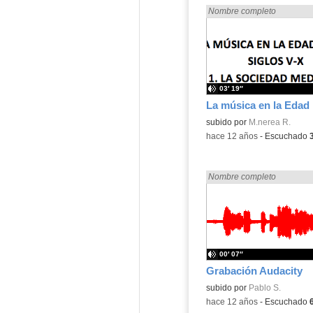
Encontrado «rezo» en:
Nombre completo
03′ 19″
subido por
M.nerea R.
-
hace 12 años
-
Escuchado
Encontrado «rezo» en:
Nombre completo
00′ 07″
Grabación Audacity
subido por
Pablo S.
-
hace 12 años
-
Escuchado