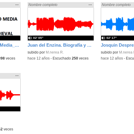
Mostrar
…
Mostrar
…
Encontrado «rezo» en:
Nombre completo
Encontrado «rezo» 
Nombre completo
la
la
ubicación
ubicación
de la
de la
búsqueda
búsqueda
02′ 05″
02′ 17″
La música en la Edad Media_1. La sociedad medieval
Juan del Enzina. Biografía y audiciones.
subido por
M.nerea R.
subido por
M.nerea 
398
veces
-
hace 12 años
-
Escuchado
250
veces
-
hace 12 años
-
Esc
Mostrar
…
la
ubicación
de la
búsqueda
62
veces