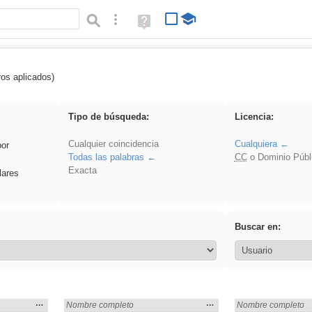
Búsqueda avanzada
Ayuda
(en
ventana
nueva)
ros aplicados)
rezo
Tipo de búsqueda:
Licencia:
Cualquier coincidencia
Cualquiera
por
Todas las palabras
CC
o Dominio Públ
Exacta
lares
Buscar en:
Mostrar
…
Mostrar
…
Encontrado «rezo» en:
Nombre completo
Encontrado «rezo» 
Nombre completo