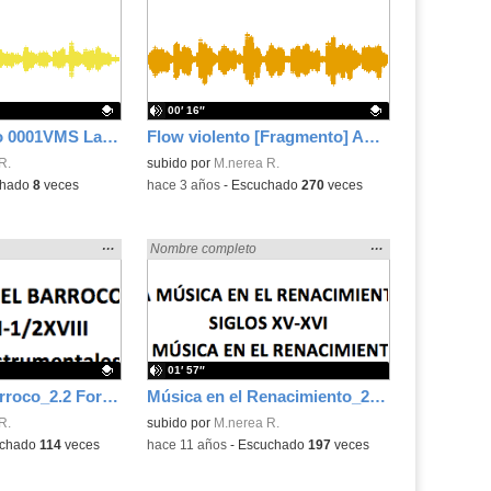
la
la
ubicación
ubicación
de la
de la
búsqueda
búsqueda
00′ 16″
Registro sonoro 0001VMS La conga y el tacón
Flow violento [Fragmento] Autor: Flex Recitador: Ivan Chantal 1ºC
.
R.
Contenido educativo.
subido por
M.nerea R.
chado
8
veces
-
hace 3 años
-
Escuchado
270
veces
Mostrar
…
Mostrar
…
en:
Encontrado «rezo» en:
Nombre completo
la
la
ubicación
ubicación
de la
de la
búsqueda
búsqueda
01′ 57″
Música en el Barroco_2.2 Formas instrumentales
Música en el Renacimiento_2. La música en el Renacimiento
.
R.
subido por
M.nerea R.
chado
114
veces
-
hace 11 años
-
Escuchado
197
veces