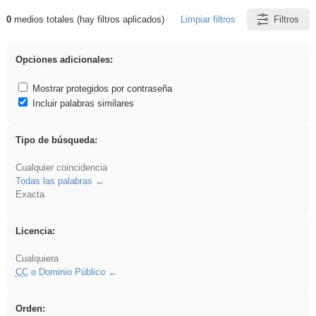
0
medios totales (hay filtros aplicados)
Limpiar filtros
Filtros
Resultados de: rezo
Opciones adicionales:
Mostrar protegidos por contraseña
Incluir palabras similares
Tipo de búsqueda:
Cualquier coincidencia
Todas las palabras
Exacta
Licencia:
Cualquiera
CC
o Dominio Público
Orden: