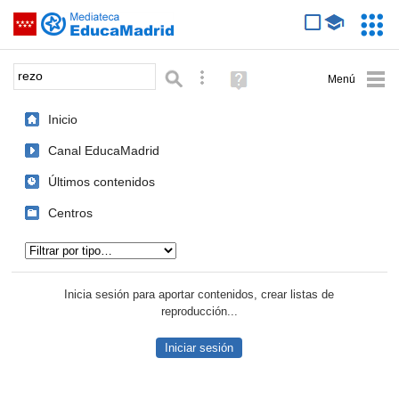
Mediateca de EducaMadrid
Saltar navegación
Servic
Educa
Palabra o frase:
Búsqueda avanzada
Ayuda
(en
ventana
Inicio
nueva)
Canal EducaMadrid
Últimos contenidos
Centros
Tipo de contenido:
Inicia sesión para aportar contenidos, crear listas de
reproducción...
Iniciar sesión