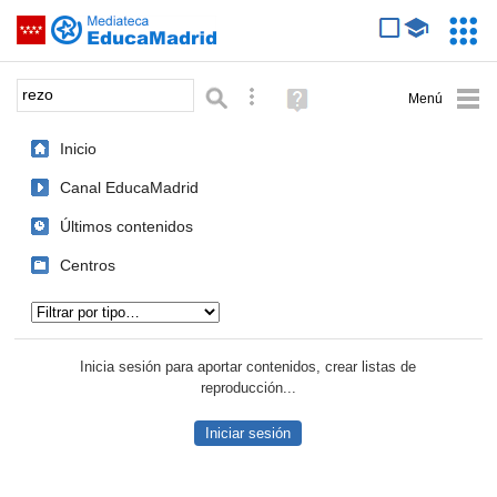
Mediateca de EducaMadrid
Saltar navegación
Servic
Educa
Palabra o frase:
Búsqueda avanzada
Ayuda
(en
ventana
Inicio
nueva)
Canal EducaMadrid
Últimos contenidos
Centros
Tipo de contenido:
Inicia sesión para aportar contenidos, crear listas de
reproducción...
Iniciar sesión