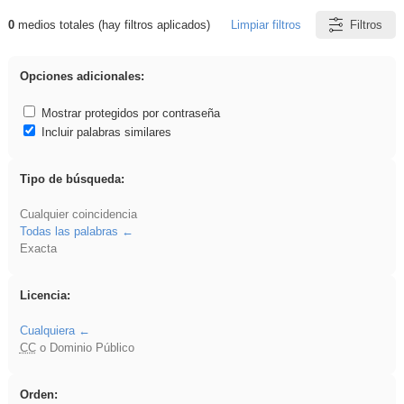
0
medios totales (hay filtros aplicados)
Limpiar filtros
Filtros
Resultados de: rezo
Opciones adicionales:
Mostrar protegidos por contraseña
Incluir palabras similares
Tipo de búsqueda:
Cualquier coincidencia
Todas las palabras
Exacta
Licencia:
Cualquiera
CC
o Dominio Público
Orden: