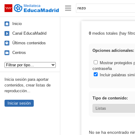
Mediateca de EducaMadrid
Saltar navegación
Palabra o frase:
Inicio
Canal EducaMadrid
0
medios totales (hay filtr
Resultados de: 
Últimos contenidos
Opciones adicionales:
Centros
Tipo de contenido:
Mostrar protegidos 
contraseña
Incluir palabras simi
Inicia sesión para aportar
contenidos, crear listas de
reproducción...
Tipo de contenido:
Iniciar sesión
No se ha encontrado ni