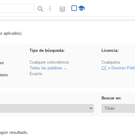
Búsqueda avanzada
Ayuda
(en
ventana
nueva)
os aplicados)
rezo
Tipo de búsqueda:
Licencia:
Cualquier coincidencia
Cualquiera
por
Todas las palabras
CC
o Dominio Públ
Exacta
lares
Buscar en:
ngún resultado.