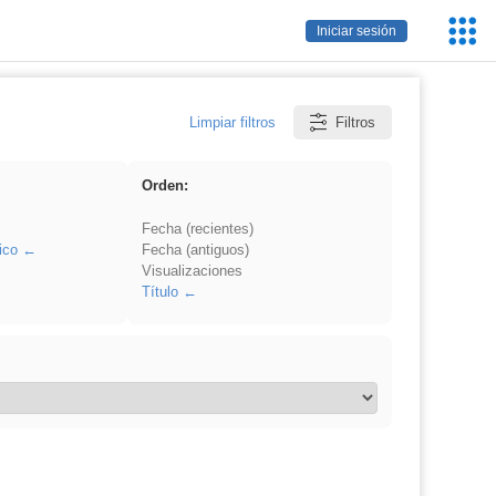
Servic
Iniciar sesión
Educa
Limpiar filtros
Filtros
Orden:
Fecha (recientes)
ico
Fecha (antiguos)
Visualizaciones
Título