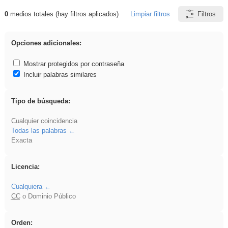
0
medios totales (hay filtros aplicados)
Limpiar filtros
Filtros
Resultados de: rezo
Opciones adicionales:
Mostrar protegidos por contraseña
Incluir palabras similares
Tipo de búsqueda:
Cualquier coincidencia
Todas las palabras
Exacta
Licencia:
Cualquiera
CC
o Dominio Público
Orden: