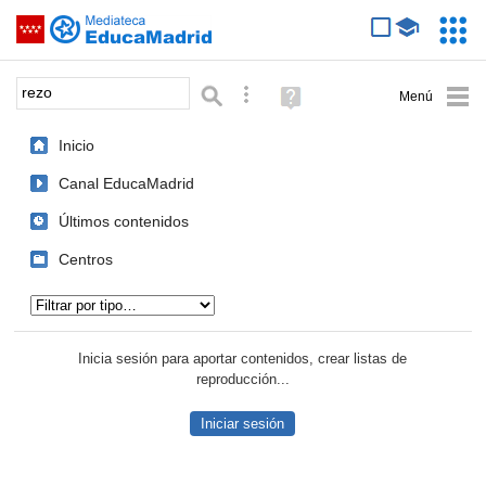
Mediateca de EducaMadrid
Saltar navegación
Servic
Educa
Palabra o frase:
Búsqueda avanzada
Ayuda
(en
ventana
Inicio
nueva)
Canal EducaMadrid
Últimos contenidos
Centros
Tipo de contenido:
Inicia sesión para aportar contenidos, crear listas de
reproducción...
Iniciar sesión