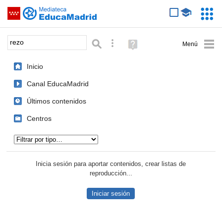
Mediateca de EducaMadrid
Saltar navegación
Servic
Educa
Palabra o frase:
Búsqueda avanzada
Ayuda
(en
ventana
Inicio
nueva)
Canal EducaMadrid
Últimos contenidos
Centros
Tipo de contenido:
Inicia sesión para aportar contenidos, crear listas de
reproducción...
Iniciar sesión