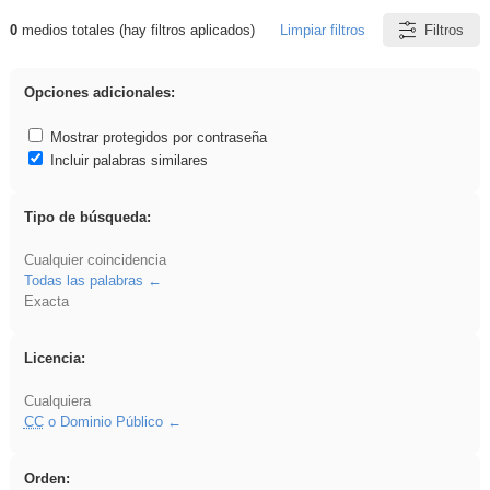
0
medios totales (hay filtros aplicados)
Limpiar filtros
Filtros
Resultados de: rezo
Opciones adicionales:
Mostrar protegidos por contraseña
Incluir palabras similares
Tipo de búsqueda:
Cualquier coincidencia
Todas las palabras
Exacta
Licencia:
Cualquiera
CC
o Dominio Público
Orden: