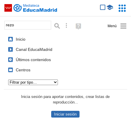
Mediateca de EducaMadrid
Saltar navegación
Servic
Educa
Palabra o frase:
Búsqueda avanzada
Ayuda
(en
ventana
Inicio
nueva)
Canal EducaMadrid
Últimos contenidos
Centros
Tipo de contenido:
Inicia sesión para aportar contenidos, crear listas de
reproducción...
Iniciar sesión