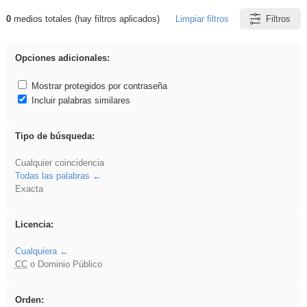
0
medios totales (hay filtros aplicados)
Limpiar filtros
Filtros
Resultados de: rezo
Opciones adicionales:
Mostrar protegidos por contraseña
Incluir palabras similares
Tipo de búsqueda:
Cualquier coincidencia
Todas las palabras
Exacta
Licencia:
Cualquiera
CC
o Dominio Público
Orden: