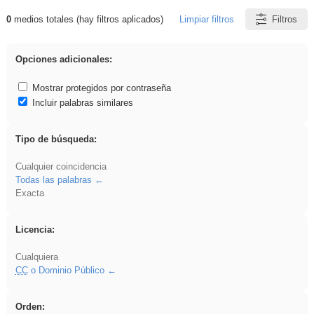
0
medios totales (hay filtros aplicados)
Limpiar filtros
Filtros
Resultados de: rezo
Opciones adicionales:
Mostrar protegidos por contraseña
Incluir palabras similares
Tipo de búsqueda:
Cualquier coincidencia
Todas las palabras
Exacta
Licencia:
Cualquiera
CC
o Dominio Público
Orden: