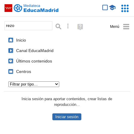
Mediateca de EducaMadrid
Saltar navegación
Servic
Educa
Palabra o frase:
Búsqueda avanzada
Ayuda
(en
ventana
Inicio
nueva)
Canal EducaMadrid
Últimos contenidos
Centros
Tipo de contenido:
Inicia sesión para aportar contenidos, crear listas de
reproducción...
Iniciar sesión