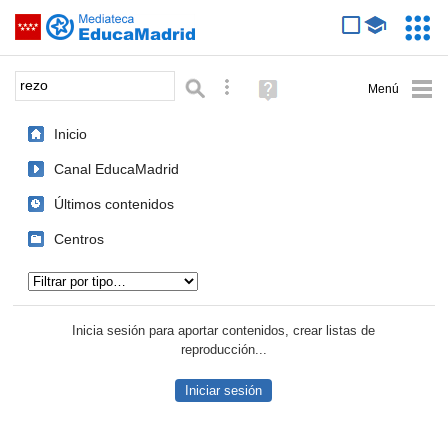
Mediateca de EducaMadrid
Saltar navegación
Servic
Educa
Palabra o frase:
Búsqueda avanzada
Ayuda
(en
ventana
Inicio
nueva)
Canal EducaMadrid
Últimos contenidos
Centros
Tipo de contenido:
Inicia sesión para aportar contenidos, crear listas de
reproducción...
Iniciar sesión