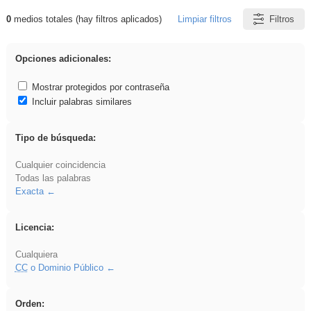
0
medios totales (hay filtros aplicados)
Limpiar filtros
Filtros
Resultados de: rezo
Opciones adicionales:
Mostrar protegidos por contraseña
Incluir palabras similares
Tipo de búsqueda:
Cualquier coincidencia
Todas las palabras
Exacta
Licencia:
Cualquiera
CC
o Dominio Público
Orden: