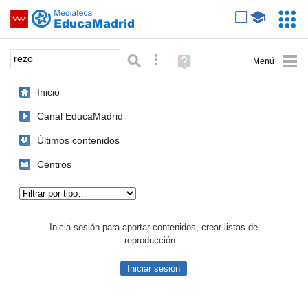
Mediateca de EducaMadrid
Saltar navegación
Servic
Educa
Palabra o frase:
Búsqueda avanzada
Ayuda
(en
ventana
Inicio
nueva)
Canal EducaMadrid
Últimos contenidos
Centros
Tipo de contenido:
Inicia sesión para aportar contenidos, crear listas de
reproducción...
Iniciar sesión