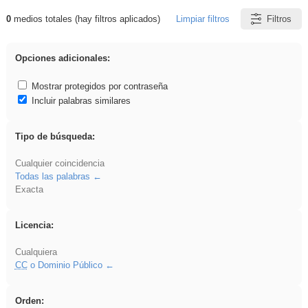
0
medios totales (hay filtros aplicados)
Limpiar filtros
Filtros
Resultados de: rezo
Opciones adicionales:
Mostrar protegidos por contraseña
Incluir palabras similares
Tipo de búsqueda:
Cualquier coincidencia
Todas las palabras
Exacta
Licencia:
Cualquiera
CC
o Dominio Público
Orden: