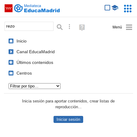
Mediateca de EducaMadrid
Saltar navegación
Servic
Educa
Palabra o frase:
Búsqueda avanzada
Ayuda
(en
ventana
Inicio
nueva)
Canal EducaMadrid
Últimos contenidos
Centros
Tipo de contenido:
Inicia sesión para aportar contenidos, crear listas de
reproducción...
Iniciar sesión