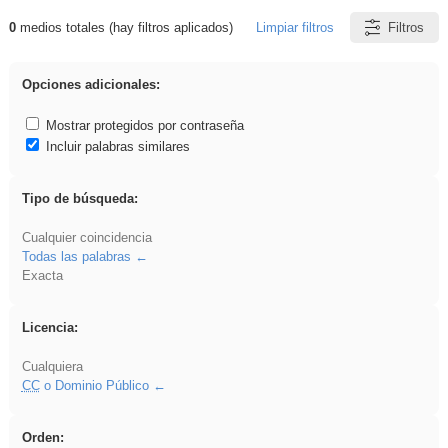
0
medios totales (hay filtros aplicados)
Limpiar filtros
Filtros
Resultados de: rezo
Opciones adicionales:
Mostrar protegidos por contraseña
Incluir palabras similares
Tipo de búsqueda:
Cualquier coincidencia
Todas las palabras
Exacta
Licencia:
Cualquiera
CC
o Dominio Público
Orden: