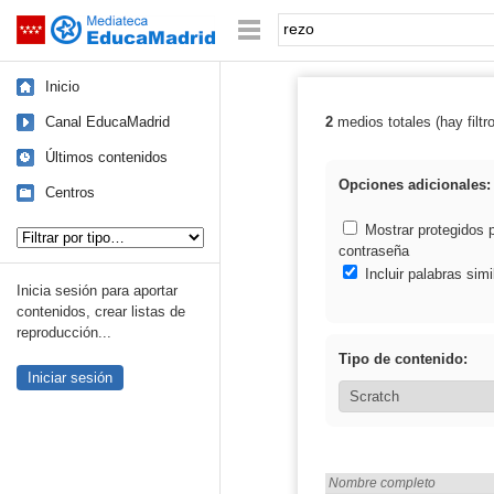
Mediateca de EducaMadrid
Saltar navegación
Palabra o frase:
Inicio
Canal EducaMadrid
2
medios totales (hay filtr
Resultados de: 
Últimos contenidos
Opciones adicionales:
Centros
Tipo de contenido:
Mostrar protegidos 
contraseña
Incluir palabras simi
Inicia sesión para aportar
contenidos, crear listas de
reproducción...
Tipo de contenido:
Iniciar sesión
Encontrado «rezo» en:
Nombre completo