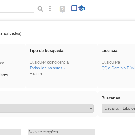
Búsqueda avanzada
Ayuda
(en
ventana
nueva)
os aplicados)
rezo
Tipo de búsqueda:
Licencia:
Cualquier coincidencia
Cualquiera
por
Todas las palabras
CC
o Dominio Públ
Exacta
lares
Buscar en:
Mostrar
…
Mostrar
…
Encontrado «rezo» en:
Nombre completo