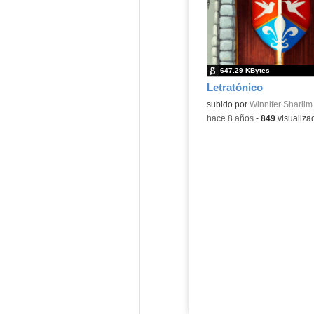
647.29 KBytes
Letratónico
Contenido educativo.
subido por
Winnifer Sharlim 
-
hace 8 años
-
849
visualiza