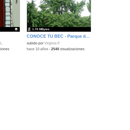
la
la
ubicación
ubicación
de la
de la
búsqueda
búsqueda
1.70 MBytes
CONOCE TU BEC - Parque de la fuente del Berro
L.
subido por
Virginia P.
ciones
-
hace 10 años
-
2540
visualizaciones