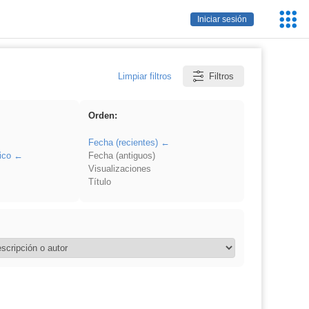
Servic
Iniciar sesión
Educa
Limpiar filtros
Filtros
Orden:
Fecha (recientes)
ico
Fecha (antiguos)
Visualizaciones
Título