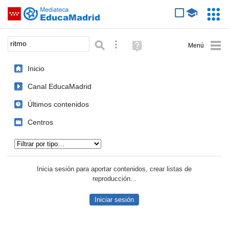
Mediateca de EducaMadrid
Saltar navegación
Servic
Educa
Palabra o frase:
Búsqueda avanzada
Ayuda
(en
ventana
Inicio
nueva)
Canal EducaMadrid
Últimos contenidos
Centros
Tipo de contenido:
Inicia sesión para aportar contenidos, crear listas de
reproducción...
Iniciar sesión