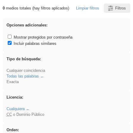
0
medios totales (hay filtros aplicados)
Limpiar filtros
Filtros
Resultados de: ritmo
Opciones adicionales:
Mostrar protegidos por contraseña
Incluir palabras similares
Tipo de búsqueda:
Cualquier coincidencia
Todas las palabras
Exacta
Licencia:
Cualquiera
CC
o Dominio Público
Orden: