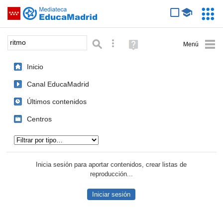
Mediateca de EducaMadrid
Saltar navegación
Servic
Educa
Palabra o frase:
Búsqueda avanzada
Ayuda
(en
ventana
Inicio
nueva)
Canal EducaMadrid
Últimos contenidos
Centros
Tipo de contenido:
Inicia sesión para aportar contenidos, crear listas de
reproducción...
Iniciar sesión