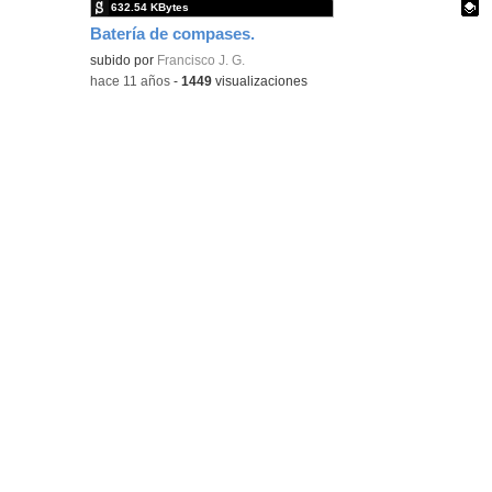
632.54 KBytes
Batería de compases.
Contenido educativo.
subido por
Francisco J. G.
-
hace 11 años
-
1449
visualizaciones