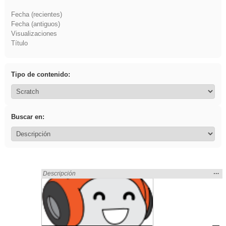
Fecha (recientes)
Fecha (antiguos)
Visualizaciones
Título
Tipo de contenido:
Buscar en:
Mos
…
Encontrado «ritmo» en:
Descripción
la
ubic
de l
bús