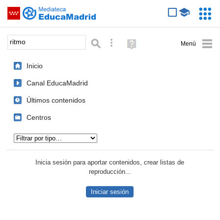
Mediateca de EducaMadrid
Saltar navegación
Servic
Educa
Palabra o frase:
Búsqueda avanzada
Ayuda
(en
ventana
Inicio
nueva)
Canal EducaMadrid
Últimos contenidos
Centros
Tipo de contenido:
Inicia sesión para aportar contenidos, crear listas de
reproducción...
Iniciar sesión