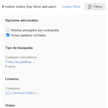
0
medios totales (hay filtros aplicados)
Limpiar filtros
Filtros
Resultados de: ritmo
Opciones adicionales:
Mostrar protegidos por contraseña
Incluir palabras similares
Tipo de búsqueda:
Cualquier coincidencia
Todas las palabras
Exacta
Licencia:
Cualquiera
CC
o Dominio Público
Orden: