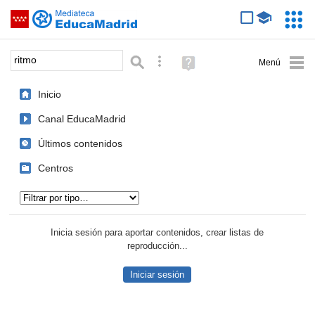
Mediateca de EducaMadrid
Saltar navegación
Servic
Educa
Palabra o frase:
Búsqueda avanzada
Ayuda
(en
ventana
Inicio
nueva)
Canal EducaMadrid
Últimos contenidos
Centros
Tipo de contenido:
Inicia sesión para aportar contenidos, crear listas de
reproducción...
Iniciar sesión