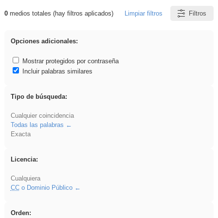
0
medios totales (hay filtros aplicados)
Limpiar filtros
Filtros
Resultados de: ritmo
Opciones adicionales:
Mostrar protegidos por contraseña
Incluir palabras similares
Tipo de búsqueda:
Cualquier coincidencia
Todas las palabras
Exacta
Licencia:
Cualquiera
CC
o Dominio Público
Orden: