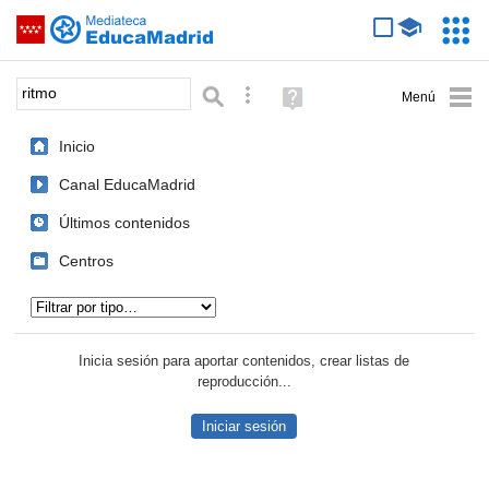
Mediateca de EducaMadrid
Saltar navegación
Servic
Educa
Palabra o frase:
Búsqueda avanzada
Ayuda
(en
ventana
Inicio
nueva)
Canal EducaMadrid
Últimos contenidos
Centros
Tipo de contenido:
Inicia sesión para aportar contenidos, crear listas de
reproducción...
Iniciar sesión