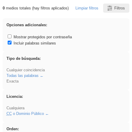
0
medios totales (hay filtros aplicados)
Limpiar filtros
Filtros
Resultados de: ritmo
Opciones adicionales:
Mostrar protegidos por contraseña
Incluir palabras similares
Tipo de búsqueda:
Cualquier coincidencia
Todas las palabras
Exacta
Licencia:
Cualquiera
CC
o Dominio Público
Orden: