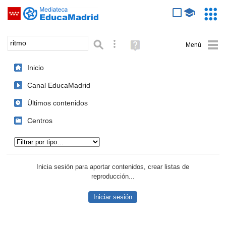
Mediateca de EducaMadrid
Saltar navegación
Servic
Educa
Palabra o frase:
Búsqueda avanzada
Ayuda
(en
ventana
Inicio
nueva)
Canal EducaMadrid
Últimos contenidos
Centros
Tipo de contenido:
Inicia sesión para aportar contenidos, crear listas de
reproducción...
Iniciar sesión