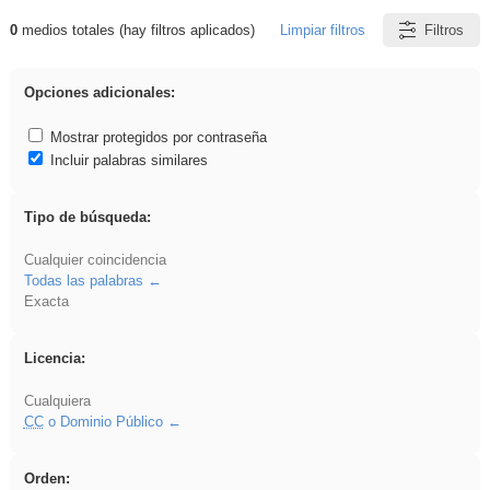
0
medios totales (hay filtros aplicados)
Limpiar filtros
Filtros
Resultados de: ritmo
Opciones adicionales:
Mostrar protegidos por contraseña
Incluir palabras similares
Tipo de búsqueda:
Cualquier coincidencia
Todas las palabras
Exacta
Licencia:
Cualquiera
CC
o Dominio Público
Orden: