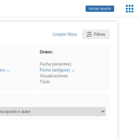
Servic
Iniciar sesión
Educa
Limpiar filtros
Filtros
Orden:
Fecha (recientes)
ico
Fecha (antiguos)
Visualizaciones
Título