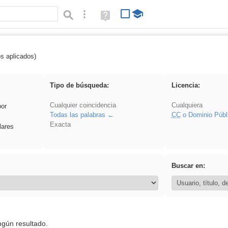
Búsqueda avanzada
Ayuda
(en
ventana
nueva)
os aplicados)
ritmo
Tipo de búsqueda:
Licencia:
Cualquier coincidencia
Cualquiera
por
Todas las palabras
CC
o Dominio Públ
Exacta
lares
Buscar en:
ngún resultado.