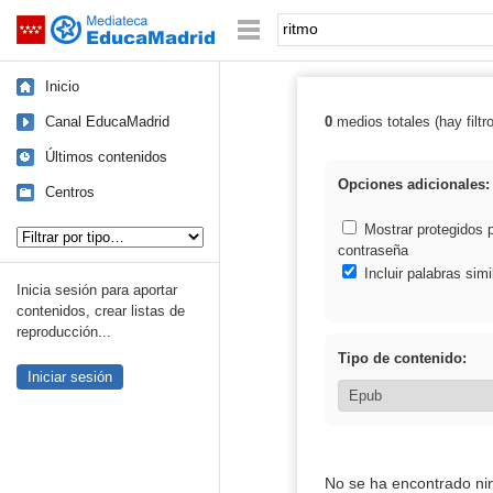
Mediateca de EducaMadrid
Saltar navegación
Palabra o frase:
Inicio
Canal EducaMadrid
0
medios totales (hay filtr
Resultados de: 
Últimos contenidos
Opciones adicionales:
Centros
Tipo de contenido:
Mostrar protegidos 
contraseña
Incluir palabras simi
Inicia sesión para aportar
contenidos, crear listas de
reproducción...
Tipo de contenido:
Iniciar sesión
No se ha encontrado ni