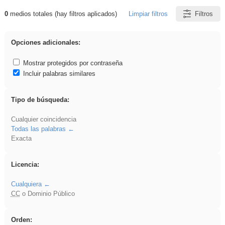
0
medios totales (hay filtros aplicados)
Limpiar filtros
Filtros
Resultados de: ritmo
Opciones adicionales:
Mostrar protegidos por contraseña
Incluir palabras similares
Tipo de búsqueda:
Cualquier coincidencia
Todas las palabras
Exacta
Licencia:
Cualquiera
CC
o Dominio Público
Orden: