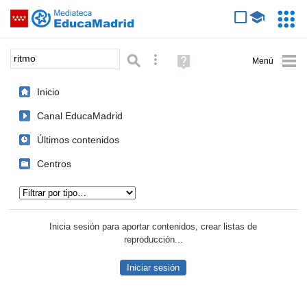
Mediateca de EducaMadrid
Saltar navegación
Servic
Educa
Palabra o frase:
Búsqueda avanzada
Ayuda
(en
ventana
Inicio
nueva)
Canal EducaMadrid
Últimos contenidos
Centros
Tipo de contenido:
Inicia sesión para aportar contenidos, crear listas de
reproducción...
Iniciar sesión