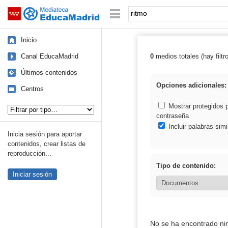
Mediateca de EducaMadrid
Saltar navegación
Palabra o frase:
Inicio
Canal EducaMadrid
0
medios totales (hay filtr
Resultados de: 
Últimos contenidos
Opciones adicionales:
Centros
Tipo de contenido:
Mostrar protegidos 
contraseña
Incluir palabras simi
Inicia sesión para aportar
contenidos, crear listas de
reproducción...
Tipo de contenido:
Iniciar sesión
No se ha encontrado ni