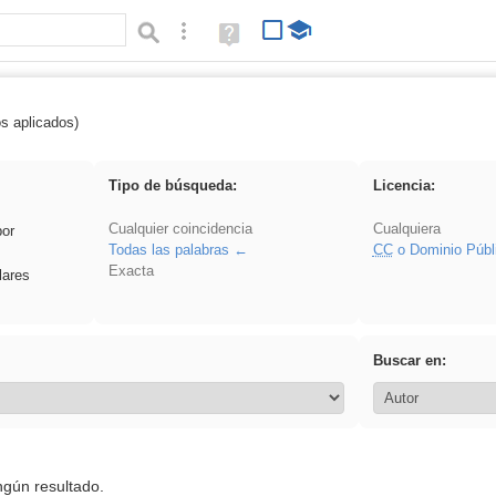
Búsqueda avanzada
Ayuda
(en
ventana
nueva)
os aplicados)
ritmo
Tipo de búsqueda:
Licencia:
Cualquier coincidencia
Cualquiera
por
Todas las palabras
CC
o Dominio Públ
Exacta
lares
Buscar en:
ngún resultado.