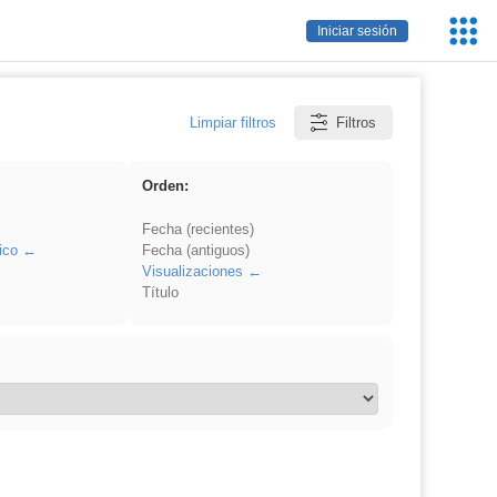
Servic
Iniciar sesión
Educa
Limpiar filtros
Filtros
Orden:
Fecha (recientes)
ico
Fecha (antiguos)
Visualizaciones
Título