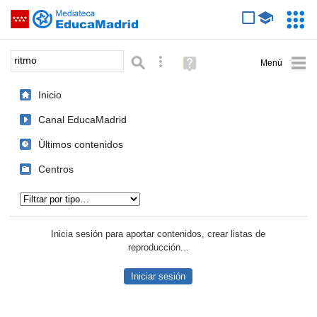
Mediateca de EducaMadrid
Saltar navegación
Servic
Educa
Palabra o frase:
Búsqueda avanzada
Ayuda
(en
ventana
Inicio
nueva)
Canal EducaMadrid
Últimos contenidos
Centros
Tipo de contenido:
Inicia sesión para aportar contenidos, crear listas de
reproducción...
Iniciar sesión