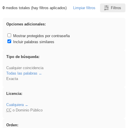
0
medios totales (hay filtros aplicados)
Limpiar filtros
Filtros
Resultados de: ritmo
Opciones adicionales:
Mostrar protegidos por contraseña
Incluir palabras similares
Tipo de búsqueda:
Cualquier coincidencia
Todas las palabras
Exacta
Licencia:
Cualquiera
CC
o Dominio Público
Orden: