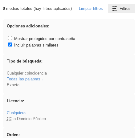
0
medios totales (hay filtros aplicados)
Limpiar filtros
Filtros
Resultados de: ritmo
Opciones adicionales:
Mostrar protegidos por contraseña
Incluir palabras similares
Tipo de búsqueda:
Cualquier coincidencia
Todas las palabras
Exacta
Licencia:
Cualquiera
CC
o Dominio Público
Orden: