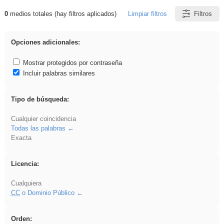
0
medios totales (hay filtros aplicados)
Limpiar filtros
Filtros
Resultados de: ritmo
Opciones adicionales:
Mostrar protegidos por contraseña
Incluir palabras similares
Tipo de búsqueda:
Cualquier coincidencia
Todas las palabras
Exacta
Licencia:
Cualquiera
CC
o Dominio Público
Orden: