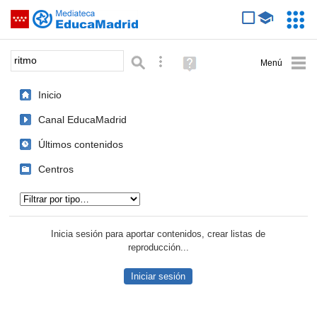
Mediateca de EducaMadrid
Saltar navegación
Servic
Educa
Palabra o frase:
Búsqueda avanzada
Ayuda
(en
ventana
Inicio
nueva)
Canal EducaMadrid
Últimos contenidos
Centros
Tipo de contenido:
Inicia sesión para aportar contenidos, crear listas de
reproducción...
Iniciar sesión