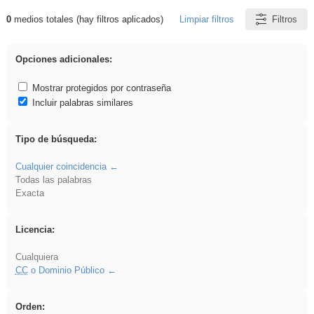
0
medios totales (hay filtros aplicados)
Limpiar filtros
Filtros
Resultados de: ritmo
Opciones adicionales:
Mostrar protegidos por contraseña
Incluir palabras similares
Tipo de búsqueda:
Cualquier coincidencia
Todas las palabras
Exacta
Licencia:
Cualquiera
CC
o Dominio Público
Orden: