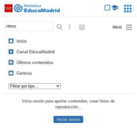
Mediateca de EducaMadrid
Saltar navegación
Servic
Educa
Palabra o frase:
Búsqueda avanzada
Ayuda
(en
ventana
Inicio
nueva)
Canal EducaMadrid
Últimos contenidos
Centros
Tipo de contenido:
Inicia sesión para aportar contenidos, crear listas de
reproducción...
Iniciar sesión