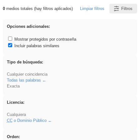
0
medios totales (hay filtros aplicados)
Limpiar filtros
Filtros
Resultados de: ritmo
Opciones adicionales:
Mostrar protegidos por contraseña
Incluir palabras similares
Tipo de búsqueda:
Cualquier coincidencia
Todas las palabras
Exacta
Licencia:
Cualquiera
CC
o Dominio Público
Orden: