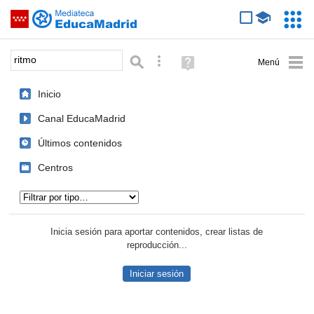
Mediateca de EducaMadrid
Saltar navegación
Servic
Educa
Palabra o frase:
Búsqueda avanzada
Ayuda
(en
ventana
Inicio
nueva)
Canal EducaMadrid
Últimos contenidos
Centros
Tipo de contenido:
Inicia sesión para aportar contenidos, crear listas de
reproducción...
Iniciar sesión