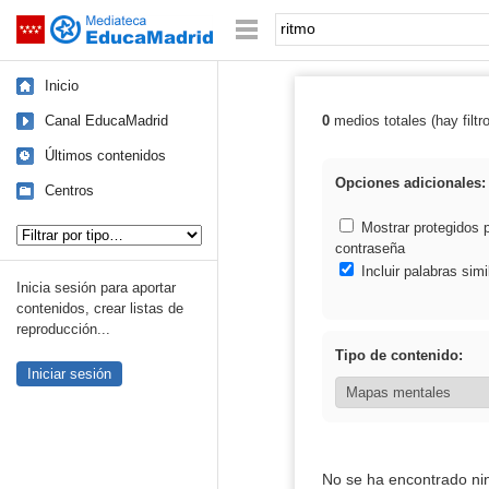
Mediateca de EducaMadrid
Saltar navegación
Palabra o frase:
Inicio
Canal EducaMadrid
0
medios totales (hay filtr
Resultados de: 
Últimos contenidos
Opciones adicionales:
Centros
Tipo de contenido:
Mostrar protegidos 
contraseña
Incluir palabras simi
Inicia sesión para aportar
contenidos, crear listas de
reproducción...
Tipo de contenido:
Iniciar sesión
No se ha encontrado ni