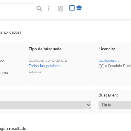
Búsqueda avanzada
Ayuda
(en
ventana
nueva)
os aplicados)
ritmo
Tipo de búsqueda:
Licencia:
Cualquier coincidencia
Cualquiera
por
Todas las palabras
CC
o Dominio Públ
Exacta
lares
Buscar en:
ngún resultado.