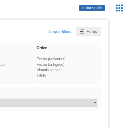
Servic
Iniciar sesión
Educa
Limpiar filtros
Filtros
Orden:
Fecha (recientes)
ico
Fecha (antiguos)
Visualizaciones
Título