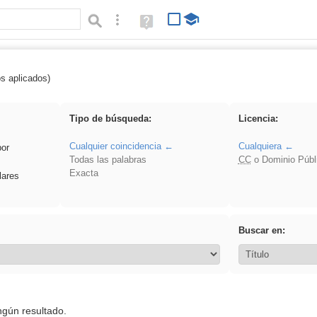
Búsqueda avanzada
Ayuda
(en
ventana
nueva)
os aplicados)
ritmo
Tipo de búsqueda:
Licencia:
Cualquier coincidencia
Cualquiera
por
Todas las palabras
CC
o Dominio Públ
Exacta
lares
Buscar en:
ngún resultado.