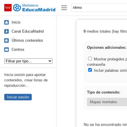
Mediateca de EducaMadrid
Saltar navegación
Palabra o frase:
Inicio
Canal EducaMadrid
0
medios totales (hay filtr
Resultados de: 
Últimos contenidos
Opciones adicionales:
Centros
Tipo de contenido:
Mostrar protegidos 
contraseña
Incluir palabras simi
Inicia sesión para aportar
contenidos, crear listas de
reproducción...
Tipo de contenido:
Iniciar sesión
No se ha encontrado ni