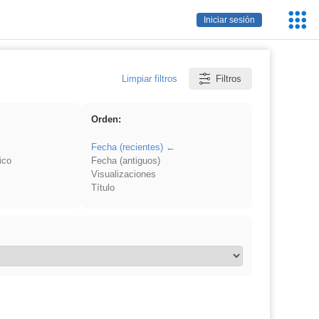
Servic
Iniciar sesión
Educa
Limpiar filtros
Filtros
Orden:
Fecha (recientes)
ico
Fecha (antiguos)
Visualizaciones
Título