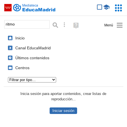
Mediateca de EducaMadrid
Saltar navegación
Servic
Educa
Palabra o frase:
Búsqueda avanzada
Ayuda
(en
ventana
Inicio
nueva)
Canal EducaMadrid
Últimos contenidos
Centros
Tipo de contenido:
Inicia sesión para aportar contenidos, crear listas de
reproducción...
Iniciar sesión