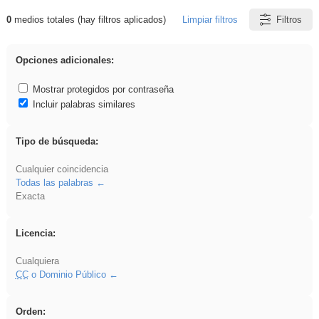
0
medios totales (hay filtros aplicados)
Limpiar filtros
Filtros
Resultados de: ritmo
Opciones adicionales:
Mostrar protegidos por contraseña
Incluir palabras similares
Tipo de búsqueda:
Cualquier coincidencia
Todas las palabras
Exacta
Licencia:
Cualquiera
CC
o Dominio Público
Orden: