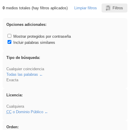
0
medios totales (hay filtros aplicados)
Limpiar filtros
Filtros
Resultados de: ritmo
Opciones adicionales:
Mostrar protegidos por contraseña
Incluir palabras similares
Tipo de búsqueda:
Cualquier coincidencia
Todas las palabras
Exacta
Licencia:
Cualquiera
CC
o Dominio Público
Orden: