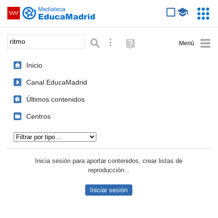
Mediateca de EducaMadrid
Saltar navegación
Servic
Educa
Palabra o frase:
Búsqueda avanzada
Ayuda
(en
ventana
Inicio
nueva)
Canal EducaMadrid
Últimos contenidos
Centros
Tipo de contenido:
Inicia sesión para aportar contenidos, crear listas de
reproducción...
Iniciar sesión