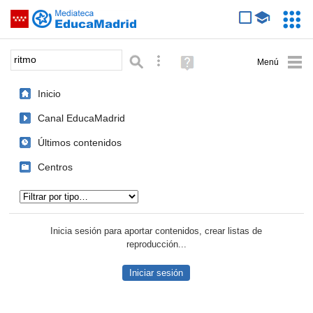
Mediateca de EducaMadrid
Saltar navegación
Servic
Educa
Palabra o frase:
Búsqueda avanzada
Ayuda
(en
ventana
Inicio
nueva)
Canal EducaMadrid
Últimos contenidos
Centros
Tipo de contenido:
Inicia sesión para aportar contenidos, crear listas de
reproducción...
Iniciar sesión