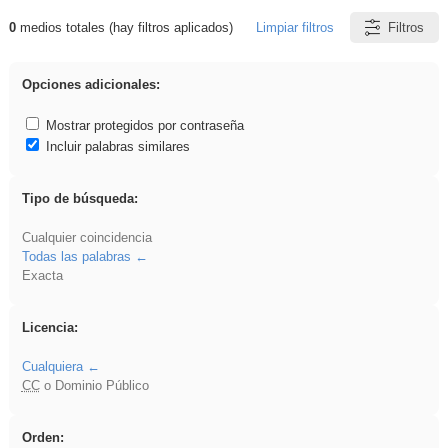
0
medios totales (hay filtros aplicados)
Limpiar filtros
Filtros
Resultados de: ritmo
Opciones adicionales:
Mostrar protegidos por contraseña
Incluir palabras similares
Tipo de búsqueda:
Cualquier coincidencia
Todas las palabras
Exacta
Licencia:
Cualquiera
CC
o Dominio Público
Orden: