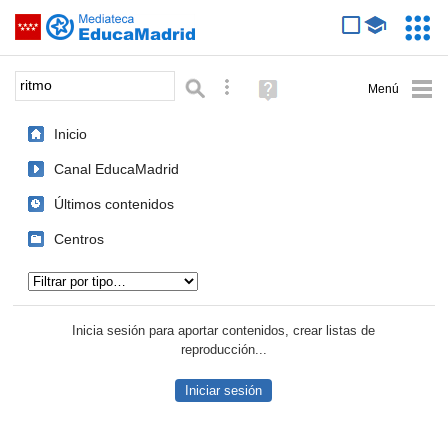
Mediateca de EducaMadrid
Saltar navegación
Servic
Educa
Palabra o frase:
Búsqueda avanzada
Ayuda
(en
ventana
Inicio
nueva)
Canal EducaMadrid
Últimos contenidos
Centros
Tipo de contenido:
Inicia sesión para aportar contenidos, crear listas de
reproducción...
Iniciar sesión