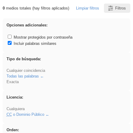
0
medios totales (hay filtros aplicados)
Limpiar filtros
Filtros
Resultados de: ritmo
Opciones adicionales:
Mostrar protegidos por contraseña
Incluir palabras similares
Tipo de búsqueda:
Cualquier coincidencia
Todas las palabras
Exacta
Licencia:
Cualquiera
CC
o Dominio Público
Orden: