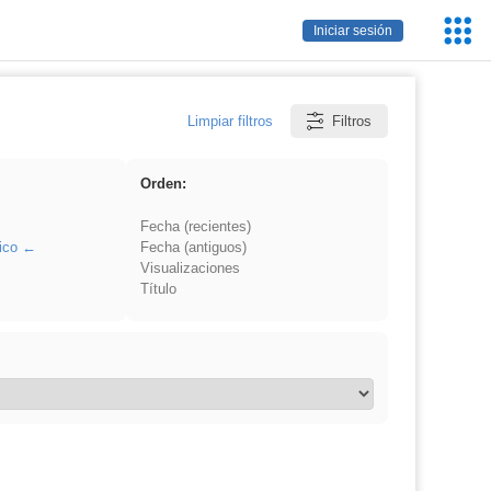
Servic
Iniciar sesión
Educa
Limpiar filtros
Filtros
Orden:
Fecha (recientes)
ico
Fecha (antiguos)
Visualizaciones
Título