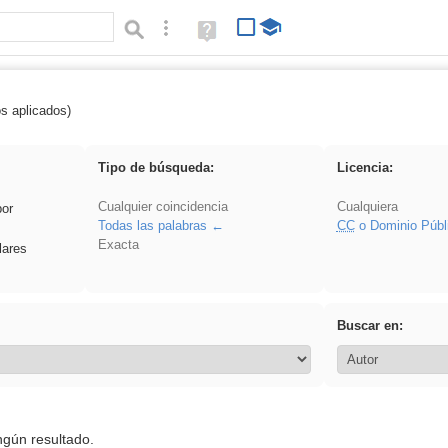
Búsqueda avanzada
Ayuda
(en
ventana
nueva)
os aplicados)
ritmo
Tipo de búsqueda:
Licencia:
Cualquier coincidencia
Cualquiera
por
Todas las palabras
CC
o Dominio Públ
Exacta
lares
Buscar en:
ngún resultado.