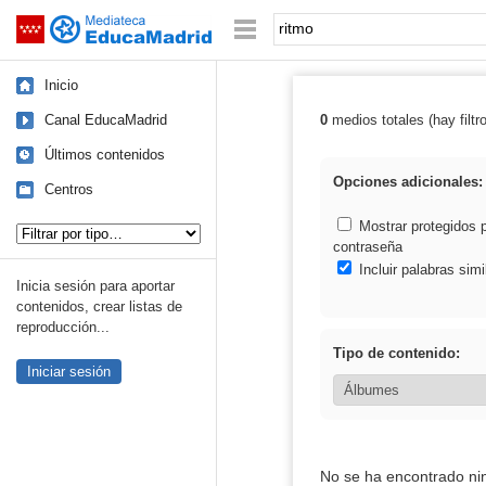
Mediateca de EducaMadrid
Saltar navegación
Palabra o frase:
Inicio
Canal EducaMadrid
0
medios totales (hay filtr
Resultados de: 
Últimos contenidos
Opciones adicionales:
Centros
Tipo de contenido:
Mostrar protegidos 
contraseña
Incluir palabras simi
Inicia sesión para aportar
contenidos, crear listas de
reproducción...
Tipo de contenido:
Iniciar sesión
No se ha encontrado ni