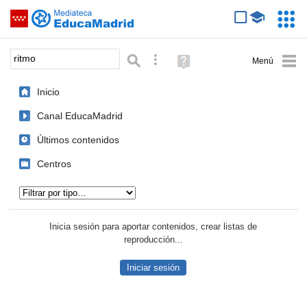
Mediateca de EducaMadrid
Saltar navegación
Servic
Educa
Palabra o frase:
Búsqueda avanzada
Ayuda
(en
ventana
Inicio
nueva)
Canal EducaMadrid
Últimos contenidos
Centros
Tipo de contenido:
Inicia sesión para aportar contenidos, crear listas de
reproducción...
Iniciar sesión