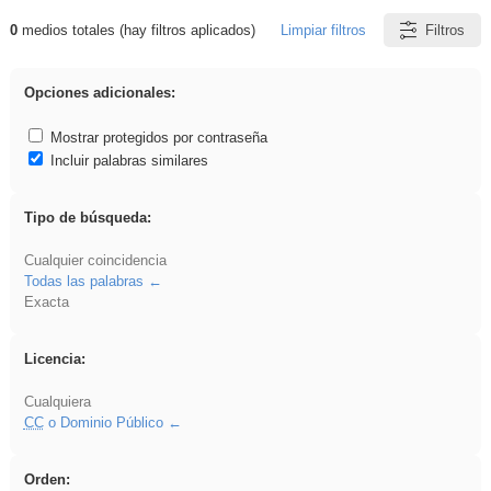
0
medios totales (hay filtros aplicados)
Limpiar filtros
Filtros
Resultados de: ritmo
Opciones adicionales:
Mostrar protegidos por contraseña
Incluir palabras similares
Tipo de búsqueda:
Cualquier coincidencia
Todas las palabras
Exacta
Licencia:
Cualquiera
CC
o Dominio Público
Orden: